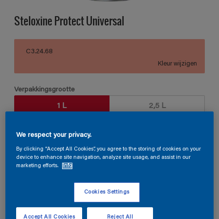
Steloxine Protect Universal
C3.24.68
Kleur wijzigen
Verpakkingsgrootte
1 L
2,5 L
Aantal
Verfcalculator
We respect your privacy.
By clicking “Accept All Cookies”, you agree to the storing of cookies on your
Bereken
device to enhance site navigation, analyze site usage, and assist in our
marketing efforts.
Info
Vind een verkooppunt
Cookies Settings
Accept All Cookies
Reject All