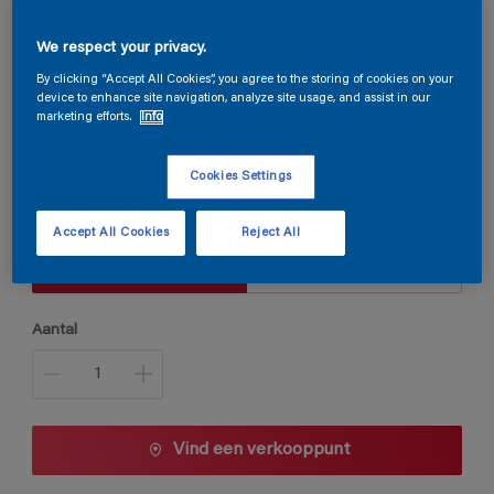
We respect your privacy.
Steloxine Decor Brillant
By clicking “Accept All Cookies”, you agree to the storing of cookies on your
device to enhance site navigation, analyze site usage, and assist in our
marketing efforts.
Info
7035
Kleur wijzigen
Cookies Settings
Verpakkingsgrootte
Accept All Cookies
Reject All
1 L
2,5 L
Aantal
Vind een verkooppunt