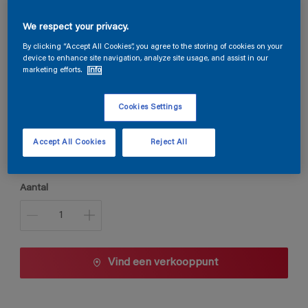
Steloxine Decor Brillant
We respect your privacy.
By clicking “Accept All Cookies”, you agree to the storing of cookies on your
device to enhance site navigation, analyze site usage, and assist in our
marketing efforts.
Info
6032
Kleur wijzigen
Cookies Settings
Verpakkingsgrootte
Accept All Cookies
Reject All
1 L
2,5 L
Aantal
Vind een verkooppunt