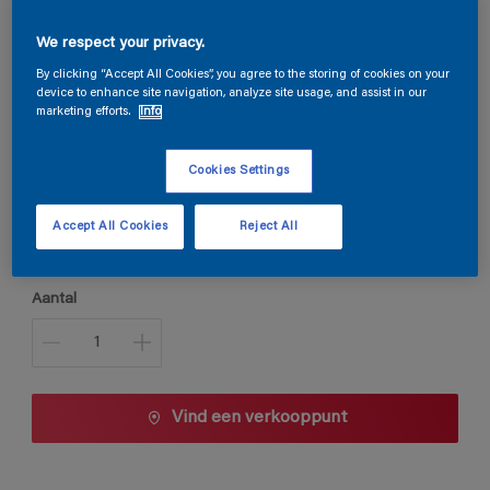
Steloxine Decor Brillant
We respect your privacy.
By clicking “Accept All Cookies”, you agree to the storing of cookies on your
device to enhance site navigation, analyze site usage, and assist in our
marketing efforts.
Info
2003
Kleur wijzigen
Cookies Settings
Verpakkingsgrootte
Accept All Cookies
Reject All
1 L
2,5 L
Aantal
Vind een verkooppunt