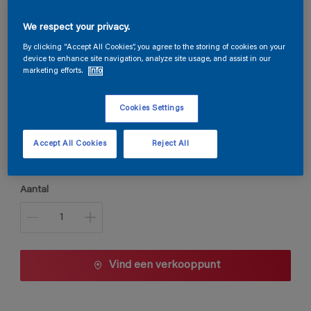
Steloxine Decor Brillant
We respect your privacy.
By clicking “Accept All Cookies”, you agree to the storing of cookies on your
device to enhance site navigation, analyze site usage, and assist in our
marketing efforts.
Info
1019
Kleur wijzigen
Cookies Settings
Verpakkingsgrootte
Accept All Cookies
Reject All
1 L
2,5 L
Aantal
Vind een verkooppunt