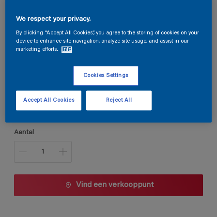
Steloxine Decor Brillant
We respect your privacy.
By clicking “Accept All Cookies”, you agree to the storing of cookies on your
device to enhance site navigation, analyze site usage, and assist in our
marketing efforts.
Info
1016
Kleur wijzigen
Cookies Settings
Verpakkingsgrootte
Accept All Cookies
Reject All
1 L
2,5 L
Aantal
Vind een verkooppunt