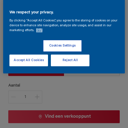
We respect your privacy.
Steloxine Decor Brillant
By clicking “Accept All Cookies”, you agree to the storing of cookies on your
device to enhance site navigation, analyze site usage, and assist in our
marketing efforts.
Info
H0.04.65
Kleur wijzigen
Cookies Settings
Verpakkingsgrootte
Accept All Cookies
Reject All
1 L
2,5 L
Aantal
Vind een verkooppunt