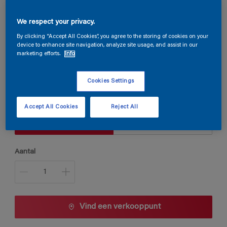
We respect your privacy.
Steloxine Decor Brillant
By clicking “Accept All Cookies”, you agree to the storing of cookies on your
device to enhance site navigation, analyze site usage, and assist in our
marketing efforts.
Info
S9.39.41
Kleur wijzigen
Cookies Settings
Verpakkingsgrootte
Accept All Cookies
Reject All
1 L
2,5 L
Aantal
Vind een verkooppunt