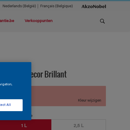
Nederlands (België)
Français (Belgique)
antie.be
Verkooppunten
teloxine Decor Brillant
vigation,
B6.18.69
Kleur wijzigen
ect All
erpakkingsgrootte
1 L
2,5 L