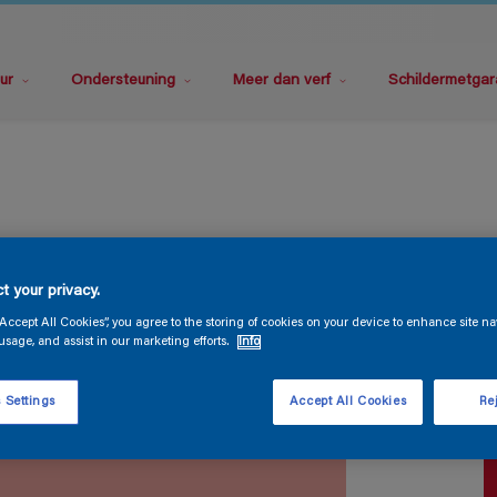
ur
Ondersteuning
Meer dan verf
Schildermetgar
S
t your privacy.
“Accept All Cookies”, you agree to the storing of cookies on your device to enhance site na
usage, and assist in our marketing efforts.
Info
 Settings
Accept All Cookies
Rej
V