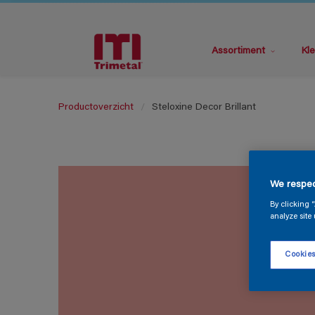
Assortiment
Kle
Productoverzicht
Steloxine Decor Brillant
We respec
By clicking 
analyze site 
Cookies