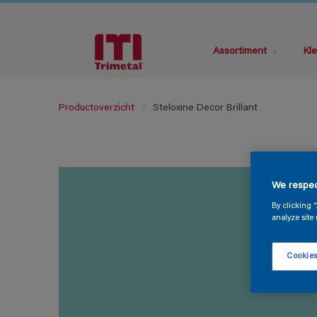
Assortiment
Kle
Productoverzicht
Steloxine Decor Brillant
We respec
By clicking 
analyze site 
Cookies