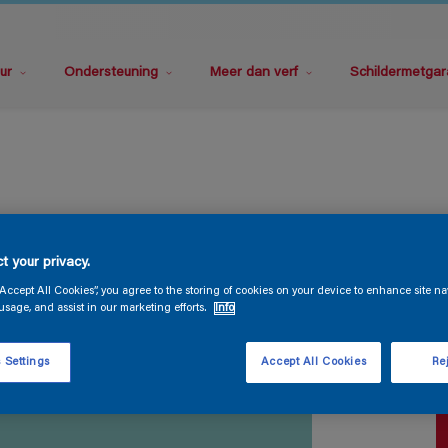
ur
Ondersteuning
Meer dan verf
Schildermetgar
S
t your privacy.
“Accept All Cookies”, you agree to the storing of cookies on your device to enhance site na
usage, and assist in our marketing efforts.
Info
 Settings
Accept All Cookies
Rej
V