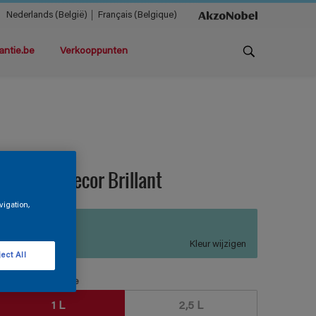
Nederlands (België)
Français (Belgique)
antie.be
Verkooppunten
teloxine Decor Brillant
vigation,
P4.18.70
Kleur wijzigen
ect All
erpakkingsgrootte
1 L
2,5 L