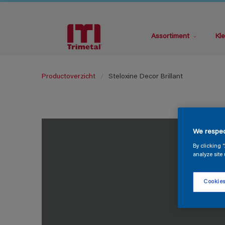
Assortiment
Kle
Productoverzicht
Steloxine Decor Brillant
We respec
By clicking 
analyze site 
Cookies