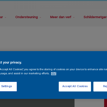
ur
Ondersteuning
Meer dan verf
Schildermetgar
S
t your privacy.
“Accept All Cookies”, you agree to the storing of cookies on your device to enhance site na
usage, and assist in our marketing efforts.
Info
 Settings
Accept All Cookies
Rej
V