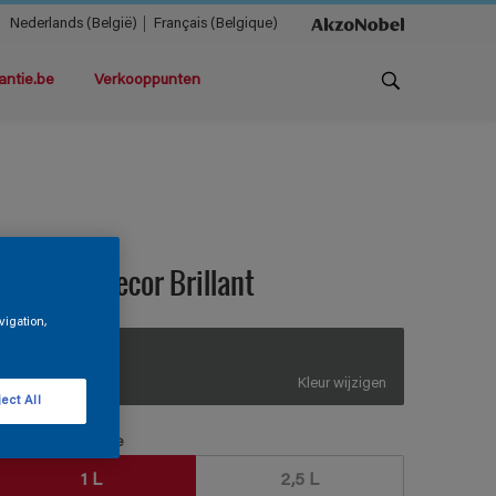
Nederlands (België)
Français (Belgique)
antie.be
Verkooppunten
teloxine Decor Brillant
vigation,
LN.02.37
Kleur wijzigen
ect All
erpakkingsgrootte
1 L
2,5 L