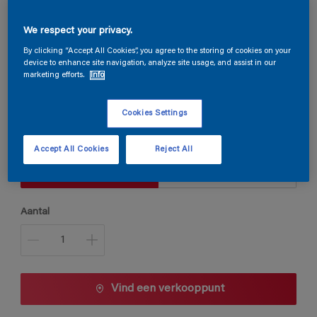
We respect your privacy.
Steloxine Decor Brillant
By clicking “Accept All Cookies”, you agree to the storing of cookies on your
device to enhance site navigation, analyze site usage, and assist in our
marketing efforts.
Info
E4.34.74
Kleur wijzigen
Cookies Settings
Verpakkingsgrootte
Accept All Cookies
Reject All
1 L
2,5 L
Aantal
Vind een verkooppunt