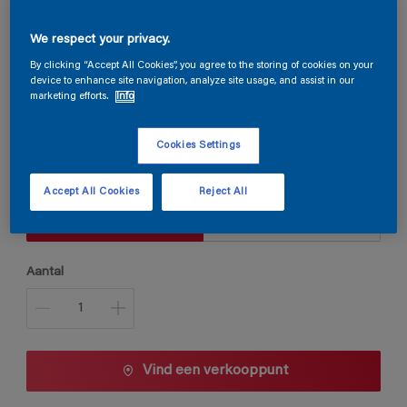
We respect your privacy.
Steloxine Decor Brillant
By clicking “Accept All Cookies”, you agree to the storing of cookies on your
device to enhance site navigation, analyze site usage, and assist in our
marketing efforts.
Info
BN.01.84
Kleur wijzigen
Cookies Settings
Verpakkingsgrootte
Accept All Cookies
Reject All
1 L
2,5 L
Aantal
Vind een verkooppunt