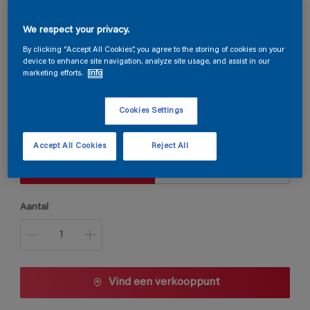
We respect your privacy.
Steloxine Decor Brillant
By clicking “Accept All Cookies”, you agree to the storing of cookies on your
device to enhance site navigation, analyze site usage, and assist in our
marketing efforts.
Info
B0.10.40
Kleur wijzigen
Cookies Settings
Verpakkingsgrootte
Accept All Cookies
Reject All
1 L
2,5 L
Aantal
Vind een verkooppunt