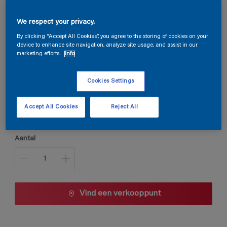
Steloxine Decor Acryl Satin
We respect your privacy.
By clicking “Accept All Cookies”, you agree to the storing of cookies on your
device to enhance site navigation, analyze site usage, and assist in our
1002
marketing efforts.
Info
Kleur wijzigen
Cookies Settings
Verpakkingsgrootte
Accept All Cookies
Reject All
1 L
2,5 L
Aantal
Vind een verkooppunt