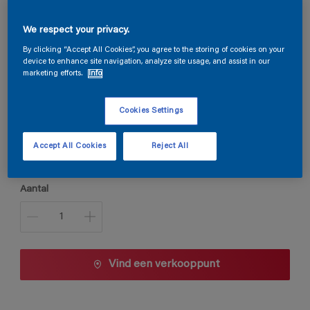
Steloxine Decor Acryl Satin
We respect your privacy.
By clicking “Accept All Cookies”, you agree to the storing of cookies on your
device to enhance site navigation, analyze site usage, and assist in our
G7.41.80
marketing efforts.
Info
Kleur wijzigen
Cookies Settings
Verpakkingsgrootte
Accept All Cookies
Reject All
1 L
2,5 L
Aantal
Vind een verkooppunt