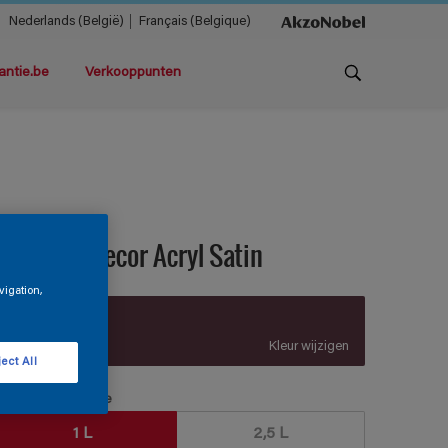
Nederlands (België)
Français (Belgique)
antie.be
Verkooppunten
teloxine Decor Acryl Satin
vigation,
Z9.19.20
Kleur wijzigen
ect All
erpakkingsgrootte
1 L
2,5 L