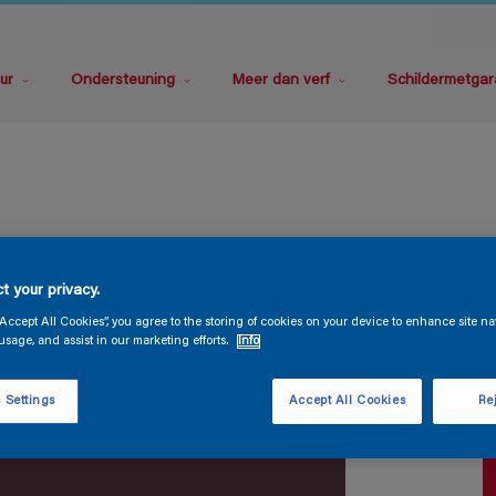
ur
Ondersteuning
Meer dan verf
Schildermetgar
S
t your privacy.
“Accept All Cookies”, you agree to the storing of cookies on your device to enhance site na
usage, and assist in our marketing efforts.
Info
 Settings
Accept All Cookies
Rej
V