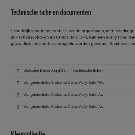
Technische fiche en documenten
Schadelijk voor in het water levende organismen, met langdurige 
2H-isothiazool-3-on en C(M)IT/MIT(3-1). Kan een allergische reac
gevaarlijke inhaleerbare druppels worden gevormd. Spuitnevel n
Steloxine Decor Acryl Satin (Technische fiche)
Veiligheidsfiche Steloxine Decor Acryl Satin Wit
Veiligheidsfiche Steloxine Decor Acryl Satin Aw
Veiligheidsfiche Steloxine Decor Acryl Satin Ac
Kleurcollectie