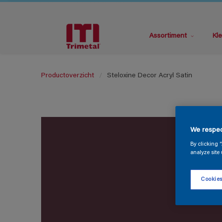
Assortiment
Kle
Productoverzicht
Steloxine Decor Acryl Satin
We respec
By clicking 
analyze site 
Cookies