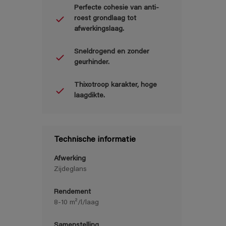
Perfecte cohesie van anti-
roest grondlaag tot
afwerkingslaag.
Sneldrogend en zonder
geurhinder.
Thixotroop karakter, hoge
laagdikte.
Technische informatie
Afwerking
Zijdeglans
Rendement
8-10 m²/l/laag
Samenstelling