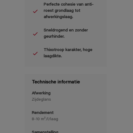
Perfecte cohesie van anti-
roest grondlaag tot
afwerkingslaag.
Sneldrogend en zonder
geurhinder.
Thixotroop karakter, hoge
laagdikte.
Technische informatie
Afwerking
Zijdeglans
Rendement
8-10 m²/l/laag
Samenstelling