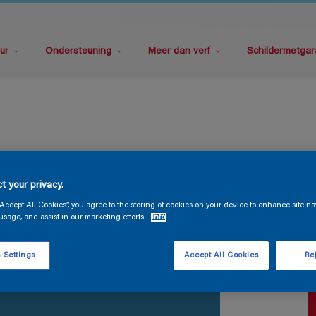
ur
Ondersteuning
Meer dan verf
Schildermetgar
S
t your privacy.
“Accept All Cookies”, you agree to the storing of cookies on your device to enhance site na
usage, and assist in our marketing efforts.
Info
 Settings
Accept All Cookies
Rej
V