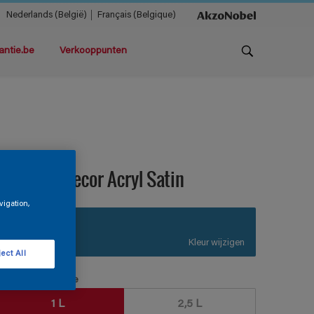
Nederlands (België)
Français (Belgique)
antie.be
Verkooppunten
teloxine Decor Acryl Satin
vigation,
S9.39.41
Kleur wijzigen
ect All
erpakkingsgrootte
1 L
2,5 L