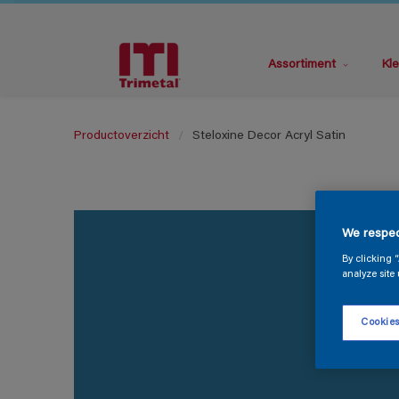
Assortiment
Kle
Productoverzicht
Steloxine Decor Acryl Satin
We respec
By clicking 
analyze site 
Cookies