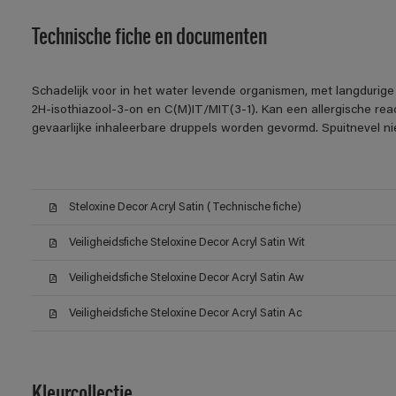
Technische fiche en documenten
Schadelijk voor in het water levende organismen, met langdurige 
2H-isothiazool-3-on en C(M)IT/MIT(3-1). Kan een allergische reac
gevaarlijke inhaleerbare druppels worden gevormd. Spuitnevel n
Steloxine Decor Acryl Satin (Technische fiche)
Veiligheidsfiche Steloxine Decor Acryl Satin Wit
Veiligheidsfiche Steloxine Decor Acryl Satin Aw
Veiligheidsfiche Steloxine Decor Acryl Satin Ac
Kleurcollectie