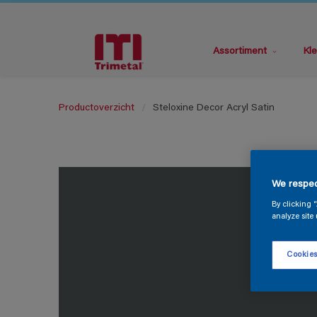
Assortiment
Kle
Productoverzicht
Steloxine Decor Acryl Satin
We respec
By clicking 
analyze site 
Cookies