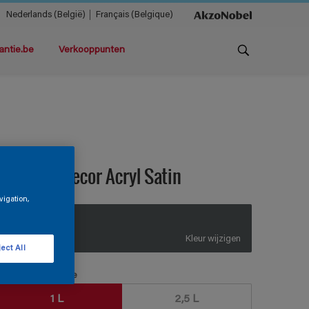
Nederlands (België)
Français (Belgique)
antie.be
Verkooppunten
teloxine Decor Acryl Satin
vigation,
Q2.03.31
Kleur wijzigen
ect All
erpakkingsgrootte
1 L
2,5 L