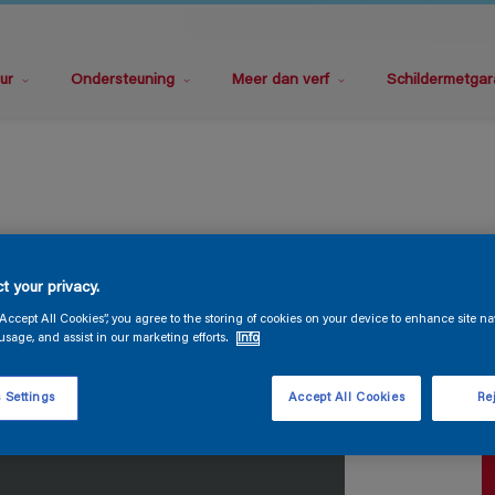
ur
Ondersteuning
Meer dan verf
Schildermetgar
S
t your privacy.
“Accept All Cookies”, you agree to the storing of cookies on your device to enhance site na
usage, and assist in our marketing efforts.
Info
 Settings
Accept All Cookies
Rej
V