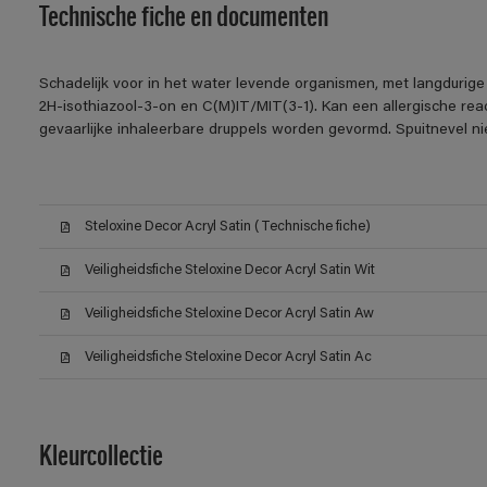
Technische fiche en documenten
Schadelijk voor in het water levende organismen, met langdurige 
2H-isothiazool-3-on en C(M)IT/MIT(3-1). Kan een allergische reac
gevaarlijke inhaleerbare druppels worden gevormd. Spuitnevel n
Steloxine Decor Acryl Satin (Technische fiche)
Veiligheidsfiche Steloxine Decor Acryl Satin Wit
Veiligheidsfiche Steloxine Decor Acryl Satin Aw
Veiligheidsfiche Steloxine Decor Acryl Satin Ac
Kleurcollectie