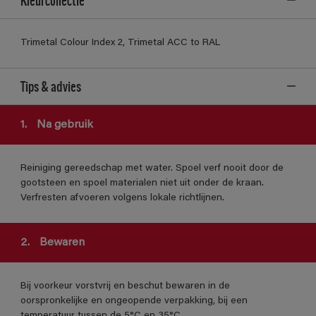
Trimetal Colour Index 2, Trimetal ACC to RAL
Tips & advies
1.
Na gebruik
Reiniging gereedschap met water. Spoel verf nooit door de
gootsteen en spoel materialen niet uit onder de kraan.
Verfresten afvoeren volgens lokale richtlijnen.
2.
Bewaren
Bij voorkeur vorstvrij en beschut bewaren in de
oorspronkelijke en ongeopende verpakking, bij een
temperatuur tussen de 5°C en 35°C