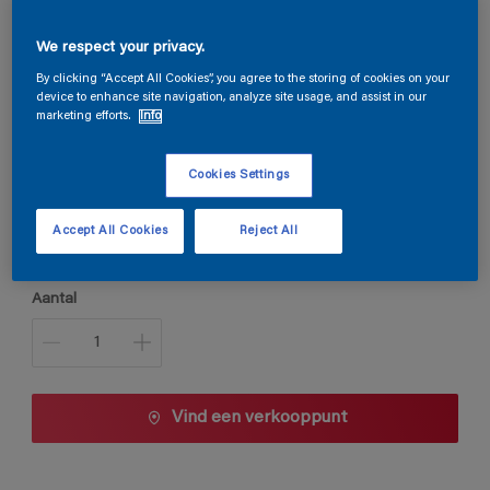
Steloxine Decor Acryl Satin
We respect your privacy.
By clicking “Accept All Cookies”, you agree to the storing of cookies on your
device to enhance site navigation, analyze site usage, and assist in our
E9.04.85
marketing efforts.
Info
Kleur wijzigen
Cookies Settings
Verpakkingsgrootte
Accept All Cookies
Reject All
1 L
2,5 L
Aantal
Vind een verkooppunt