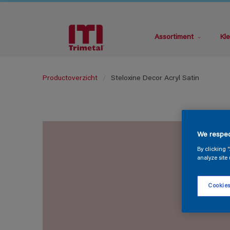
Assortiment
Kle
Productoverzicht
Steloxine Decor Acryl Satin
We respec
By clicking 
analyze site 
Cookies