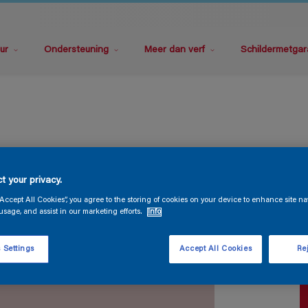
ur
Ondersteuning
Meer dan verf
Schildermetgar
S
t your privacy.
“Accept All Cookies”, you agree to the storing of cookies on your device to enhance site na
usage, and assist in our marketing efforts.
Info
 Settings
Accept All Cookies
Rej
V