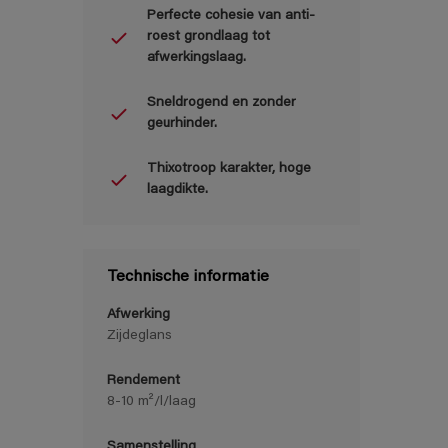
Perfecte cohesie van anti-
roest grondlaag tot
afwerkingslaag.
Sneldrogend en zonder
geurhinder.
Thixotroop karakter, hoge
laagdikte.
Technische informatie
Afwerking
Zijdeglans
Rendement
8-10 m²/l/laag
Samenstelling