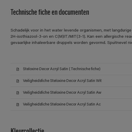
Technische fiche en documenten
Schadelijk voor in het water levende organismen, met langdurige 
2H-isothiazool-3-on en C(M)IT/MIT(3-1). Kan een allergische reac
gevaarlijke inhaleerbare druppels worden gevormd. Spuitnevel n
Steloxine Decor Acryl Satin (Technische fiche)
Veiligheidsfiche Steloxine Decor Acryl Satin Wit
Veiligheidsfiche Steloxine Decor Acryl Satin Aw
Veiligheidsfiche Steloxine Decor Acryl Satin Ac
Kleurcollectie