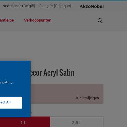
Nederlands (België)
Français (Belgique)
antie.be
Verkooppunten
teloxine Decor Acryl Satin
vigation,
B1.05.75
Kleur wijzigen
ect All
erpakkingsgrootte
1 L
2,5 L