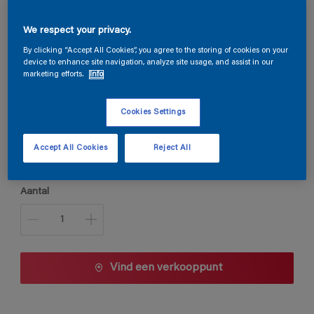
Steloxine Decor Acryl Satin
We respect your privacy.
By clicking “Accept All Cookies”, you agree to the storing of cookies on your
device to enhance site navigation, analyze site usage, and assist in our
B4.24.35
marketing efforts.
Info
Kleur wijzigen
Cookies Settings
Verpakkingsgrootte
Accept All Cookies
Reject All
1 L
2,5 L
Aantal
Vind een verkooppunt