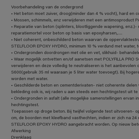
Voorbehandeling van de ondergrond
• Het beton moet zuiver, droog(minder dan 4 % vocht), hard en c
• Mossen, schimmels, enz verwijderen met een antimosproduc
• Reparatie van beton (splinters, blootliggende wapening, enz.)-
reparatiemortel voor beton op basis van epoxyharsen,….
• Niet coherent, onbeschilderd beton waarvan de oppervlaktest
STELFLOOR EPOXY HYDRO, minimum 10 % verdund met water, to
• Ondergronden doordrongen met olie en vet, slikhuid- behande
• Waar mogelijk ontvetten en/of aanetsen met POLYFILLA PRO S
verwijderen en deze volledig te neutraliseren is het aanbevole
S600(gebruik 35 ml waaraan je 5 liter water toevoegt). Bij hoge
worden met water.
• Geschilderde beton en cementderivaten- niet coherente delen v
bekleding ook is, wij raden u aan steeds een hechtingstest uit te
• Ondergronden in asfalt (alle mogelijke samenstellingen ervan
hechtingstest.
Toepassen op droge beton. Bij twijfel volgende test uitvoeren- 
cm, de boorden met kleefband vasthechten, indien er zich na 24 
STELFLOOR EPOXY HYDRO aangebracht worden. Op nieuw beton e
Afwerking
Drenklaag