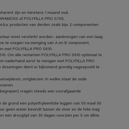
oherent zijn en minstens 1 maand oud.
t PARAMOSS of POLYFILLA PRO S705.
 m.b.v. producten van derden zoals bijv. 2-componenten
ructuur moet versterkt worden- aanbrengen van een laag
e te voegen na menging van A en B component.
len met POLYFILLA PRO S610.
610. Om alle restanten POLYFILLA PRO S610 optimaal te
n om naderhand eerst te reinigen met POLYFILLA PRO
re doseringen dient er bijkomend grondig nagespoeld te
erwijderen, ontglanzen. In welke staat de oude
 voeren.
 inbegrepen) vragen steeds een voorafgaande
op de grond een polyethyleenfolie leggen van 50 maal 50
uur geen water bevindt tussen de vloer en de folie mag
en droogtijd van 30 dagen voorzien per 5 cm dikte.