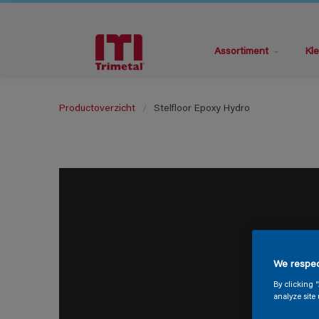
Assortiment
Kle
Productoverzicht
Stelfloor Epoxy Hydro
We respec
By clicking 
analyze site 