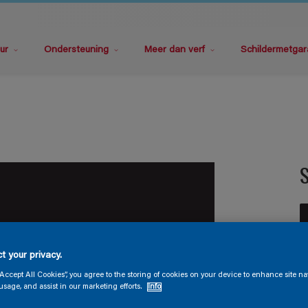
ur
Ondersteuning
Meer dan verf
Schildermetgar
S
t your privacy.
V
“Accept All Cookies”, you agree to the storing of cookies on your device to enhance site na
usage, and assist in our marketing efforts.
Info