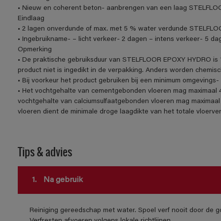
• Nieuw en coherent beton- aanbrengen van een laag STELFL
Eindlaag
• 2 lagen onverdunde of max. met 5 % water verdunde STELF
• Ingebruikname- – licht verkeer- 2 dagen – intens verkeer- 5 da
Opmerking
• De praktische gebruiksduur van STELFLOOR EPOXY HYDRO is 1 
product niet is ingedikt in de verpakking. Anders worden chemi
• Bij voorkeur het product gebruiken bij een minimum omgevings
• Het vochtgehalte van cementgebonden vloeren mag maximaal 4
vochtgehalte van calciumsulfaatgebonden vloeren mag maximaal 
vloeren dient de minimale droge laagdikte van het totale vloerv
Tips & advies
1.
Na gebruik
Reiniging gereedschap met water. Spoel verf nooit door de go