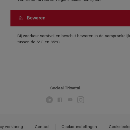
Verfresten afvoeren volgens lokale richtlijnen.
2.
Bewaren
Bij voorkeur vorstvrij en beschut bewaren in de oorspronkeli
tussen de 5°C en 35°C
Sociaal Trimetal
cy verklaring
Contact
Cookie-instellingen
Cookiebele