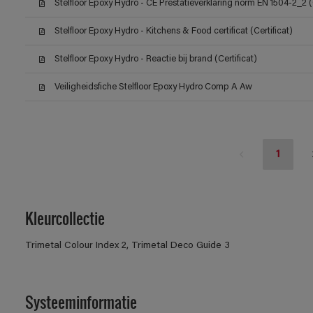
Stelfloor Epoxy Hydro - CE Prestatieverklaring norm EN 1504-2_2 (C
Stelfloor Epoxy Hydro - Kitchens & Food certificat (Certificat)
Stelfloor Epoxy Hydro - Reactie bij brand (Certificat)
Veiligheidsfiche Stelfloor Epoxy Hydro Comp A Aw
1
Kleurcollectie
Trimetal Colour Index 2, Trimetal Deco Guide 3
Systeeminformatie