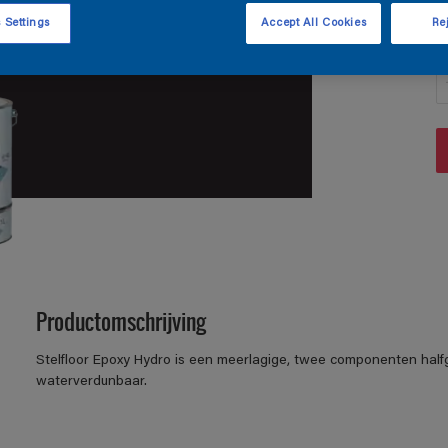
 Settings
Accept All Cookies
Rej
A
Productomschrijving
Stelfloor Epoxy Hydro is een meerlagige, twee componenten half
waterverdunbaar.