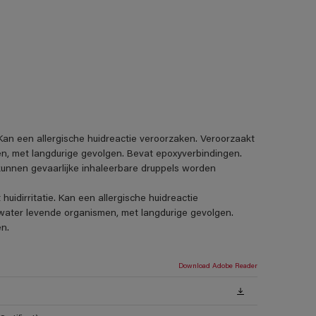
. Kan een allergische huidreactie veroorzaken. Veroorzaakt
men, met langdurige gevolgen. Bevat epoxyverbindingen.
 kunnen gevaarlijke inhaleerbare druppels worden
uidirritatie. Kan een allergische huidreactie
et water levende organismen, met langdurige gevolgen.
n.
Download Adobe Reader