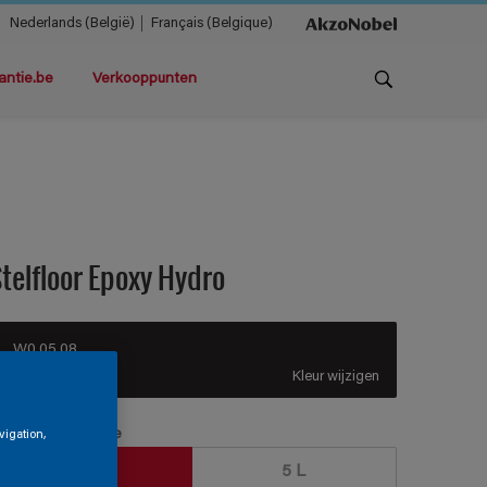
Nederlands (België)
Français (Belgique)
antie.be
Verkooppunten
telfloor Epoxy Hydro
W0.05.08
Kleur wijzigen
erpakkingsgrootte
vigation,
1 L
5 L