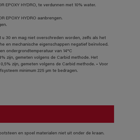
OOR EPOXY HYDRO, te verdunnen met 10% water.
LOOR EPOXY HYDRO aanbrengen.
gen.
u 30 en mag niet overschreden worden, zelfs als het
sche en mechanische eigenschappen negatief beïnvloed.
- en ondergrondtemperatuur van 14°C
% zijn, gemeten volgens de Carbid methode. Het
0,5% zijn, gemeten volgens de Carbid methode. • Voor
erfsysteem minimum 225 µm te bedragen.
otsteen en spoel materialen niet uit onder de kraan.