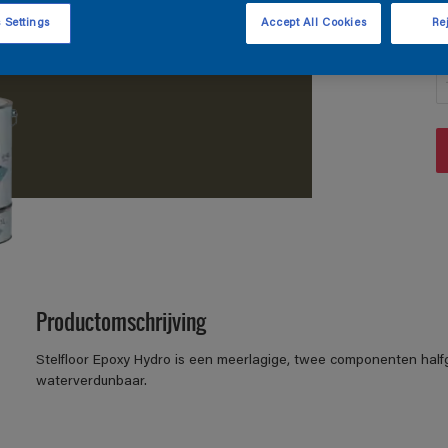
 Settings
Accept All Cookies
Rej
A
Productomschrijving
Stelfloor Epoxy Hydro is een meerlagige, twee componenten half
waterverdunbaar.