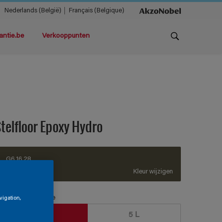
Nederlands (België)
Français (Belgique)
antie.be
Verkooppunten
telfloor Epoxy Hydro
G6.16.28
Kleur wijzigen
erpakkingsgrootte
vigation,
1 L
5 L