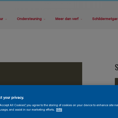
ur
Ondersteuning
Meer dan verf
Schildermetgar
S
t your privacy.
V
“Accept All Cookies”, you agree to the storing of cookies on your device to enhance site na
usage, and assist in our marketing efforts.
Info