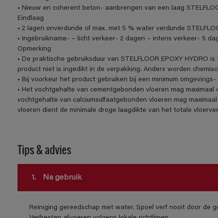
• Nieuw en coherent beton- aanbrengen van een laag STELFL
Eindlaag
• 2 lagen onverdunde of max. met 5 % water verdunde STELF
• Ingebruikname- – licht verkeer- 2 dagen – intens verkeer- 5 da
Opmerking
• De praktische gebruiksduur van STELFLOOR EPOXY HYDRO is 1 
product niet is ingedikt in de verpakking. Anders worden chemi
• Bij voorkeur het product gebruiken bij een minimum omgevings
• Het vochtgehalte van cementgebonden vloeren mag maximaal 4
vochtgehalte van calciumsulfaatgebonden vloeren mag maximaal 
vloeren dient de minimale droge laagdikte van het totale vloerv
Tips & advies
1.
Na gebruik
Reiniging gereedschap met water. Spoel verf nooit door de go