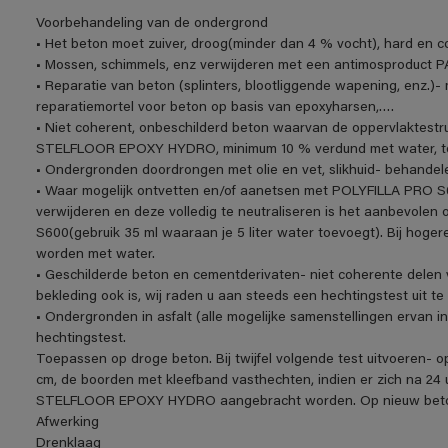
Voorbehandeling van de ondergrond
• Het beton moet zuiver, droog(minder dan 4 % vocht), hard en c
• Mossen, schimmels, enz verwijderen met een antimosproduc
• Reparatie van beton (splinters, blootliggende wapening, enz.)-
reparatiemortel voor beton op basis van epoxyharsen,….
• Niet coherent, onbeschilderd beton waarvan de oppervlaktest
STELFLOOR EPOXY HYDRO, minimum 10 % verdund met water, to
• Ondergronden doordrongen met olie en vet, slikhuid- behande
• Waar mogelijk ontvetten en/of aanetsen met POLYFILLA PRO S
verwijderen en deze volledig te neutraliseren is het aanbevole
S600(gebruik 35 ml waaraan je 5 liter water toevoegt). Bij hoge
worden met water.
• Geschilderde beton en cementderivaten- niet coherente delen v
bekleding ook is, wij raden u aan steeds een hechtingstest uit te
• Ondergronden in asfalt (alle mogelijke samenstellingen ervan
hechtingstest.
Toepassen op droge beton. Bij twijfel volgende test uitvoeren- 
cm, de boorden met kleefband vasthechten, indien er zich na 24 
STELFLOOR EPOXY HYDRO aangebracht worden. Op nieuw beton e
Afwerking
Drenklaag