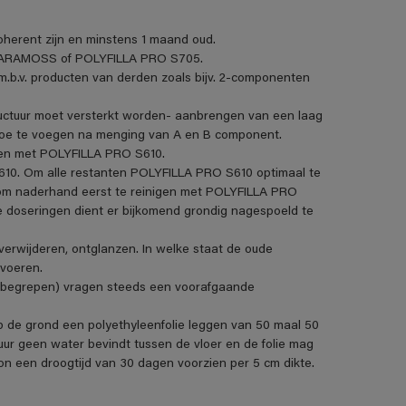
oherent zijn en minstens 1 maand oud.
t PARAMOSS of POLYFILLA PRO S705.
 m.b.v. producten van derden zoals bijv. 2-componenten
ructuur moet versterkt worden- aanbrengen van een laag
e te voegen na menging van A en B component.
len met POLYFILLA PRO S610.
610. Om alle restanten POLYFILLA PRO S610 optimaal te
n om naderhand eerst te reinigen met POLYFILLA PRO
re doseringen dient er bijkomend grondig nagespoeld te
erwijderen, ontglanzen. In welke staat de oude
 voeren.
 inbegrepen) vragen steeds een voorafgaande
op de grond een polyethyleenfolie leggen van 50 maal 50
uur geen water bevindt tussen de vloer en de folie mag
en droogtijd van 30 dagen voorzien per 5 cm dikte.