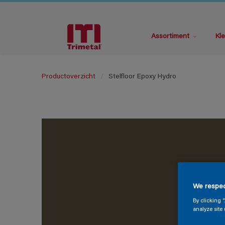
Assortiment
Kle
Productoverzicht
Stelfloor Epoxy Hydro
We respec
By clicking 
analyze site 