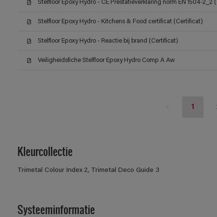
Stelfloor Epoxy Hydro - CE Prestatieverklaring norm EN 1504-2_2 (C
Stelfloor Epoxy Hydro - Kitchens & Food certificat (Certificat)
Stelfloor Epoxy Hydro - Reactie bij brand (Certificat)
Veiligheidsfiche Stelfloor Epoxy Hydro Comp A Aw
1
Kleurcollectie
Trimetal Colour Index 2, Trimetal Deco Guide 3
Systeeminformatie