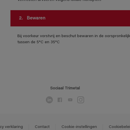
Verfresten afvoeren volgens lokale richtlijnen.
2.
Bewaren
Bij voorkeur vorstvrij en beschut bewaren in de oorspronkeli
tussen de 5°C en 35°C
Sociaal Trimetal
cy verklaring
Contact
Cookie-instellingen
Cookiebele