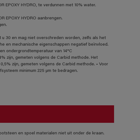
OOR EPOXY HYDRO, te verdunnen met 10% water.
LOOR EPOXY HYDRO aanbrengen.
gen.
u 30 en mag niet overschreden worden, zelfs als het
sche en mechanische eigenschappen negatief beïnvloed.
- en ondergrondtemperatuur van 14°C
% zijn, gemeten volgens de Carbid methode. Het
0,5% zijn, gemeten volgens de Carbid methode. • Voor
erfsysteem minimum 225 µm te bedragen.
otsteen en spoel materialen niet uit onder de kraan.