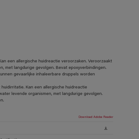
. Kan een allergische huidreactie veroorzaken. Veroorzaakt
men, met langdurige gevolgen. Bevat epoxyverbindingen.
 kunnen gevaarlijke inhaleerbare druppels worden
uidirritatie. Kan een allergische huidreactie
et water levende organismen, met langdurige gevolgen.
n.
Download Adobe Reader