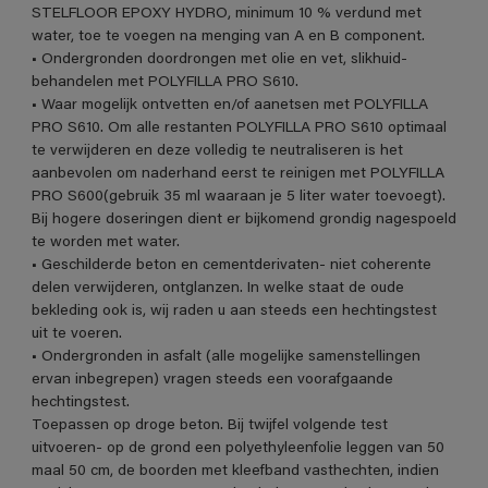
STELFLOOR EPOXY HYDRO, minimum 10 % verdund met
water, toe te voegen na menging van A en B component.
• Ondergronden doordrongen met olie en vet, slikhuid-
behandelen met POLYFILLA PRO S610.
• Waar mogelijk ontvetten en/of aanetsen met POLYFILLA
PRO S610. Om alle restanten POLYFILLA PRO S610 optimaal
te verwijderen en deze volledig te neutraliseren is het
aanbevolen om naderhand eerst te reinigen met POLYFILLA
PRO S600(gebruik 35 ml waaraan je 5 liter water toevoegt).
Bij hogere doseringen dient er bijkomend grondig nagespoeld
te worden met water.
• Geschilderde beton en cementderivaten- niet coherente
delen verwijderen, ontglanzen. In welke staat de oude
bekleding ook is, wij raden u aan steeds een hechtingstest
uit te voeren.
• Ondergronden in asfalt (alle mogelijke samenstellingen
ervan inbegrepen) vragen steeds een voorafgaande
hechtingstest.
Toepassen op droge beton. Bij twijfel volgende test
uitvoeren- op de grond een polyethyleenfolie leggen van 50
maal 50 cm, de boorden met kleefband vasthechten, indien