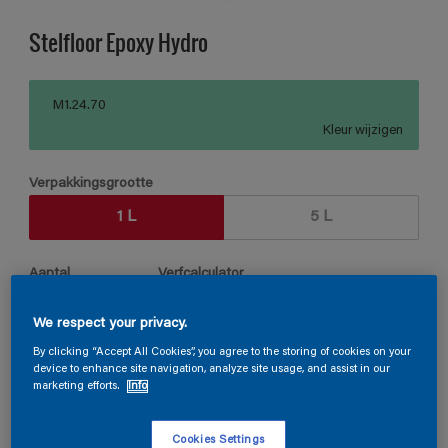
Stelfloor Epoxy Hydro
M1.24.70
Kleur wijzigen
Verpakkingsgrootte
1 L
5 L
Aantal
Verfcalculator
Bereken
We respect your privacy.
By clicking “Accept All Cookies”, you agree to the storing of cookies on your
device to enhance site navigation, analyze site usage, and assist in our
Vind een verkooppunt
marketing efforts.
Info
Cookies Settings