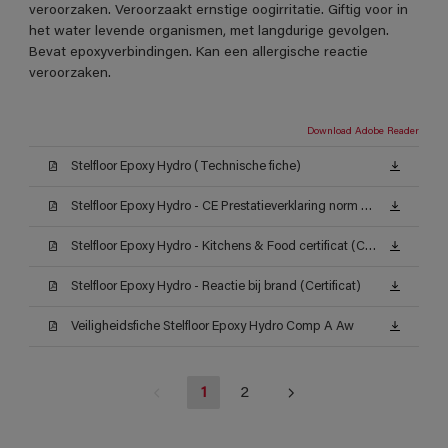
veroorzaken. Veroorzaakt ernstige oogirritatie. Giftig voor in
het water levende organismen, met langdurige gevolgen.
Bevat epoxyverbindingen. Kan een allergische reactie
veroorzaken.
Download Adobe Reader
Stelfloor Epoxy Hydro (Technische fiche)
Stelfloor Epoxy Hydro - CE Prestatieverklaring norm EN 1504-2_2 (Certificat)
Stelfloor Epoxy Hydro - Kitchens & Food certificat (Certificat)
Stelfloor Epoxy Hydro - Reactie bij brand (Certificat)
Veiligheidsfiche Stelfloor Epoxy Hydro Comp A Aw
1
2