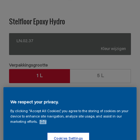
Stelfloor Epoxy Hydro
LN.02.37
Kleur wijzigen
Verpakkingsgrootte
1 L
5 L
Aantal
Verfcalculator
We respect your privacy.
Bereken
By clicking “Accept All Cookies”, you agree to the storing of cookies on your
device to enhance site navigation, analyze site usage, and assist in our
marketing efforts.
Info
Vind een verkooppunt
Cookies Settings