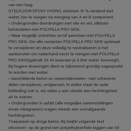
van een laag
STELFLOOR EPOXY HYDRO, minimum 10 % verdund met
water, toe te voegen na menging van A en B component.
• Ondergronden doordrongen met olie en vet, slikhuid-
behandelen met POLYFILLA PRO S610.
• Waar mogelijk ontvetten en/of aanetsen met POLYFILLA
PRO S610. Om alle restanten POLYFILLA PRO S610 optimaal
te verwijderen en deze volledig te neutraliseren is het
aanbevolen om naderhand eerst te reinigen met POLYFILLA
PRO S600(gebruik 35 ml waaraan je 5 liter water toevoegt).
Bij hogere doseringen dient er bijkomend grondig nagespoeld
te worden met water.
• Geschilderde beton en cementderivaten- niet coherente
delen verwijderen, ontglanzen. In welke staat de oude
bekleding ook is, wij raden u aan steeds een hechtingstest
uit te voeren.
• Ondergronden in asfalt (alle mogelijke samenstellingen
ervan inbegrepen) vragen steeds een voorafgaande
hechtingstest.
Toepassen op droge beton. Bij twijfel volgende test
uitvoeren- op de grond een polyethyleenfolie leggen van 50