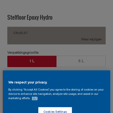
Stelfloor Epoxy Hydro
CN.02.57
Kleur wijzigen
Verpakkingsgrootte
1 L
5 L
Aantal
Verfcalculator
We respect your privacy.
Bereken
By clicking “Accept All Cookies”, you agree to the storing of cookies on your
device to enhance site navigation, analyze site usage, and assist in our
marketing efforts.
Info
Vind een verkooppunt
Cookies Settings