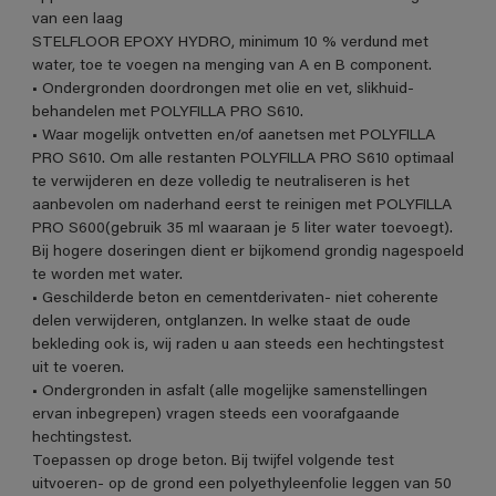
van een laag
STELFLOOR EPOXY HYDRO, minimum 10 % verdund met
water, toe te voegen na menging van A en B component.
• Ondergronden doordrongen met olie en vet, slikhuid-
behandelen met POLYFILLA PRO S610.
• Waar mogelijk ontvetten en/of aanetsen met POLYFILLA
PRO S610. Om alle restanten POLYFILLA PRO S610 optimaal
te verwijderen en deze volledig te neutraliseren is het
aanbevolen om naderhand eerst te reinigen met POLYFILLA
PRO S600(gebruik 35 ml waaraan je 5 liter water toevoegt).
Bij hogere doseringen dient er bijkomend grondig nagespoeld
te worden met water.
• Geschilderde beton en cementderivaten- niet coherente
delen verwijderen, ontglanzen. In welke staat de oude
bekleding ook is, wij raden u aan steeds een hechtingstest
uit te voeren.
• Ondergronden in asfalt (alle mogelijke samenstellingen
ervan inbegrepen) vragen steeds een voorafgaande
hechtingstest.
Toepassen op droge beton. Bij twijfel volgende test
uitvoeren- op de grond een polyethyleenfolie leggen van 50