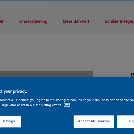
ur
Ondersteuning
Meer dan verf
Schildermetgar
S
t your privacy.
“Accept All Cookies”, you agree to the storing of cookies on your device to enhance site na
usage, and assist in our marketing efforts.
Info
V
 Settings
Accept All Cookies
Rej