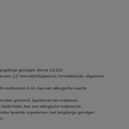
angdurige gevolgen. Bevat 3,6,9,12-
caan, 2,2'-iminodi(ethylamine), Formaldehyde, oligomeric
H-isothiazool-3-on. Kan een allergische reactie
s worden gevormd. Spuitnevel niet inademen.
uidirritatie. Kan een allergische huidreactie
et water levende organismen, met langdurige gevolgen.
n.