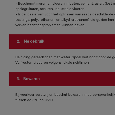
- Beschermt muren en vloeren in beton, cement, asfalt (lost n
opslagruimten, schuren, industriële vloeren.
- Is de ideale verf voor het opfrissen van reeds geschilderd
coatings, polyurethanen, en alkyd-urethanen) die gezien hun 
verven hechtingsproblemen kunnen geven.
2.
Na gebruik
Reiniging gereedschap met water. Spoel verf nooit door de go
Verfresten afvoeren volgens lokale richtlijnen.
3.
Bewaren
Bij voorkeur vorstvrij en beschut bewaren in de oorspronkeli
tussen de 5°C en 35°C