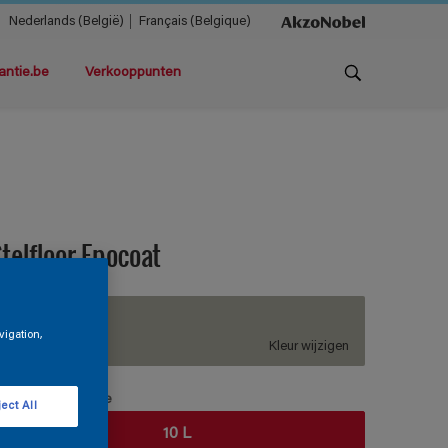
Nederlands (België)
Français (Belgique)
antie.be
Verkooppunten
telfloor Epocoat
H0.04.65
vigation,
Kleur wijzigen
erpakkingsgrootte
ect All
10 L