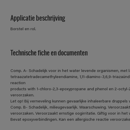
Applicatie beschrijving
Borstel en rol.
Technische fiche en documenten
Comp. A- Schadelijk voor in het water levende organismen, met l
tetraazatetradecamethyleendiamine, 1,11-diamino-3,6,9-triazaünde
reaction
products with 1-chloro-2,3-epoxypropane and phenol en 2-octyl-2
veroorzaken.
Let op! Bij verneveling kunnen gevaarlijke inhaleerbare druppel
Comp. B- Schadelijk, milieugevaarlijk. Waarschuwing. Veroorzaakt h
veroorzaken. Veroorzaakt ernstige oogirritatie. Giftig voor in h
Bevat epoxyverbindingen. Kan een allergische reactie veroorzake