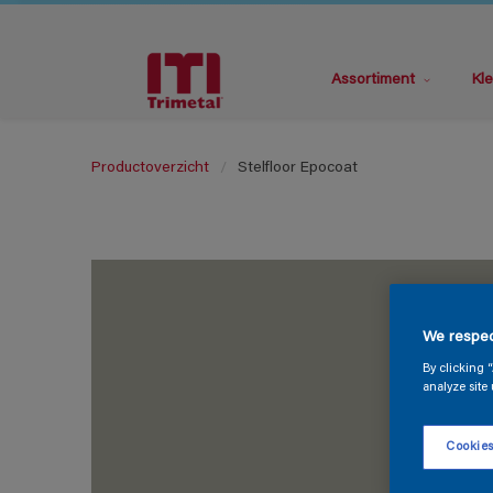
Assortiment
Kle
Productoverzicht
Stelfloor Epocoat
We respec
By clicking 
analyze site 
Cookies