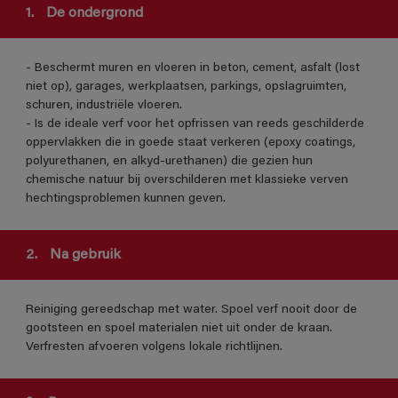
1.
De ondergrond
- Beschermt muren en vloeren in beton, cement, asfalt (lost
niet op), garages, werkplaatsen, parkings, opslagruimten,
schuren, industriële vloeren.
- Is de ideale verf voor het opfrissen van reeds geschilderde
oppervlakken die in goede staat verkeren (epoxy coatings,
polyurethanen, en alkyd-urethanen) die gezien hun
chemische natuur bij overschilderen met klassieke verven
hechtingsproblemen kunnen geven.
2.
Na gebruik
Reiniging gereedschap met water. Spoel verf nooit door de
gootsteen en spoel materialen niet uit onder de kraan.
Verfresten afvoeren volgens lokale richtlijnen.