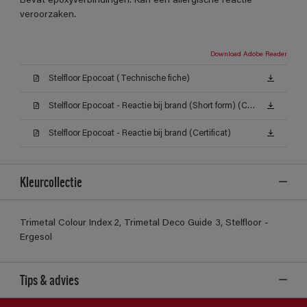
Bevat epoxyverbindingen. Kan een allergische reactie
veroorzaken.
Download Adobe Reader
Stelfloor Epocoat (Technische fiche)
Stelfloor Epocoat - Reactie bij brand (Short form) (Certificat)
Stelfloor Epocoat - Reactie bij brand (Certificat)
Kleurcollectie
Trimetal Colour Index 2, Trimetal Deco Guide 3, Stelfloor -
Ergesol
Tips & advies