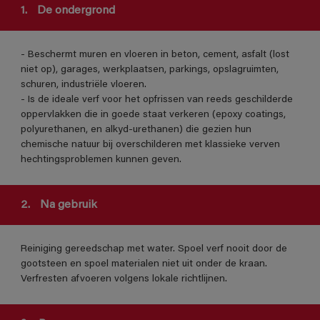
1.
De ondergrond
- Beschermt muren en vloeren in beton, cement, asfalt (lost
niet op), garages, werkplaatsen, parkings, opslagruimten,
schuren, industriële vloeren.
- Is de ideale verf voor het opfrissen van reeds geschilderde
oppervlakken die in goede staat verkeren (epoxy coatings,
polyurethanen, en alkyd-urethanen) die gezien hun
chemische natuur bij overschilderen met klassieke verven
hechtingsproblemen kunnen geven.
2.
Na gebruik
Reiniging gereedschap met water. Spoel verf nooit door de
gootsteen en spoel materialen niet uit onder de kraan.
Verfresten afvoeren volgens lokale richtlijnen.