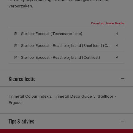
Bevat epoxyverbindingen. Kan een allergische reactie
veroorzaken.
Download Adobe Reader
Stelfloor Epocoat (Technische fiche)
Stelfloor Epocoat - Reactie bij brand (Short form) (Certificat)
Stelfloor Epocoat - Reactie bij brand (Certificat)
Kleurcollectie
Trimetal Colour Index 2, Trimetal Deco Guide 3, Stelfloor -
Ergesol
Tips & advies