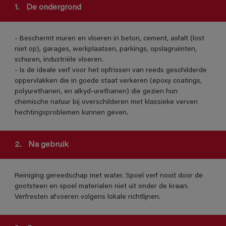
1.
De ondergrond
- Beschermt muren en vloeren in beton, cement, asfalt (lost
niet op), garages, werkplaatsen, parkings, opslagruimten,
schuren, industriële vloeren.
- Is de ideale verf voor het opfrissen van reeds geschilderde
oppervlakken die in goede staat verkeren (epoxy coatings,
polyurethanen, en alkyd-urethanen) die gezien hun
chemische natuur bij overschilderen met klassieke verven
hechtingsproblemen kunnen geven.
2.
Na gebruik
Reiniging gereedschap met water. Spoel verf nooit door de
gootsteen en spoel materialen niet uit onder de kraan.
Verfresten afvoeren volgens lokale richtlijnen.