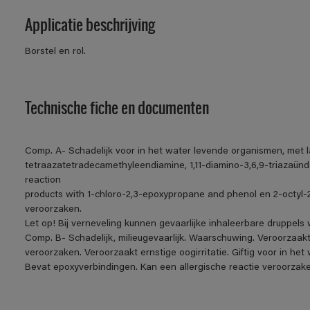
Applicatie beschrijving
Borstel en rol.
Technische fiche en documenten
Comp. A- Schadelijk voor in het water levende organismen, met l
tetraazatetradecamethyleendiamine, 1,11-diamino-3,6,9-triazaünde
reaction
products with 1-chloro-2,3-epoxypropane and phenol en 2-octyl-2
veroorzaken.
Let op! Bij verneveling kunnen gevaarlijke inhaleerbare druppel
Comp. B- Schadelijk, milieugevaarlijk. Waarschuwing. Veroorzaakt h
veroorzaken. Veroorzaakt ernstige oogirritatie. Giftig voor in h
Bevat epoxyverbindingen. Kan een allergische reactie veroorzake