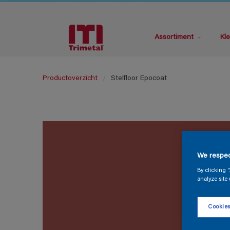
Assortiment
Kle
Productoverzicht
Stelfloor Epocoat
We respec
By clicking 
analyze site 
Cookies