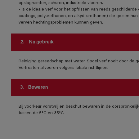
opslagruimten, schuren, industriële vloeren.
- Is de ideale verf voor het opfrissen van reeds geschilderd
coatings, polyurethanen, en alkyd-urethanen) die gezien hun 
verven hechtingsproblemen kunnen geven.
2.
Na gebruik
Reiniging gereedschap met water. Spoel verf nooit door de go
Verfresten afvoeren volgens lokale richtlijnen.
3.
Bewaren
Bij voorkeur vorstvrij en beschut bewaren in de oorspronkeli
tussen de 5°C en 35°C