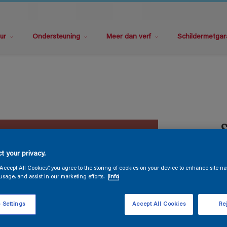
ur
Ondersteuning
Meer dan verf
Schildermetgar
S
t your privacy.
“Accept All Cookies”, you agree to the storing of cookies on your device to enhance site na
usage, and assist in our marketing efforts.
Info
V
 Settings
Accept All Cookies
Rej