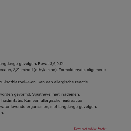
angdurige gevolgen. Bevat 3,6,9,12-
caan, 2,2'-iminodi(ethylamine), Formaldehyde, oligomeric
H-isothiazool-3-on. Kan een allergische reactie
s worden gevormd. Spuitnevel niet inademen.
uidirritatie. Kan een allergische huidreactie
et water levende organismen, met langdurige gevolgen.
n.
Download Adobe Reader