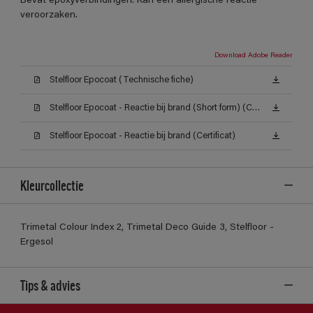
Bevat epoxyverbindingen. Kan een allergische reactie
veroorzaken.
Download Adobe Reader
Stelfloor Epocoat (Technische fiche)
Stelfloor Epocoat - Reactie bij brand (Short form) (Certificat)
Stelfloor Epocoat - Reactie bij brand (Certificat)
Kleurcollectie
Trimetal Colour Index 2, Trimetal Deco Guide 3, Stelfloor -
Ergesol
Tips & advies