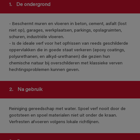
1.
De ondergrond
- Beschermt muren en vloeren in beton, cement, asfalt (lost
niet op), garages, werkplaatsen, parkings, opslagruimten,
schuren, industriële vloeren.
- Is de ideale verf voor het opfrissen van reeds geschilderde
oppervlakken die in goede staat verkeren (epoxy coatings,
polyurethanen, en alkyd-urethanen) die gezien hun
chemische natuur bij overschilderen met klassieke verven
hechtingsproblemen kunnen geven.
2.
Na gebruik
Reiniging gereedschap met water. Spoel verf nooit door de
gootsteen en spoel materialen niet uit onder de kraan.
Verfresten afvoeren volgens lokale richtlijnen.