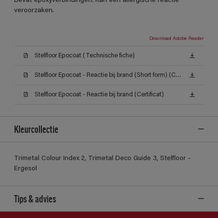
Bevat epoxyverbindingen. Kan een allergische reactie
veroorzaken.
Download Adobe Reader
Stelfloor Epocoat (Technische fiche)
Stelfloor Epocoat - Reactie bij brand (Short form) (Certificat)
Stelfloor Epocoat - Reactie bij brand (Certificat)
Kleurcollectie
Trimetal Colour Index 2, Trimetal Deco Guide 3, Stelfloor -
Ergesol
Tips & advies