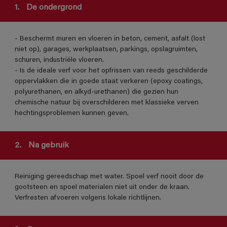
1.
De ondergrond
- Beschermt muren en vloeren in beton, cement, asfalt (lost
niet op), garages, werkplaatsen, parkings, opslagruimten,
schuren, industriële vloeren.
- Is de ideale verf voor het opfrissen van reeds geschilderde
oppervlakken die in goede staat verkeren (epoxy coatings,
polyurethanen, en alkyd-urethanen) die gezien hun
chemische natuur bij overschilderen met klassieke verven
hechtingsproblemen kunnen geven.
2.
Na gebruik
Reiniging gereedschap met water. Spoel verf nooit door de
gootsteen en spoel materialen niet uit onder de kraan.
Verfresten afvoeren volgens lokale richtlijnen.