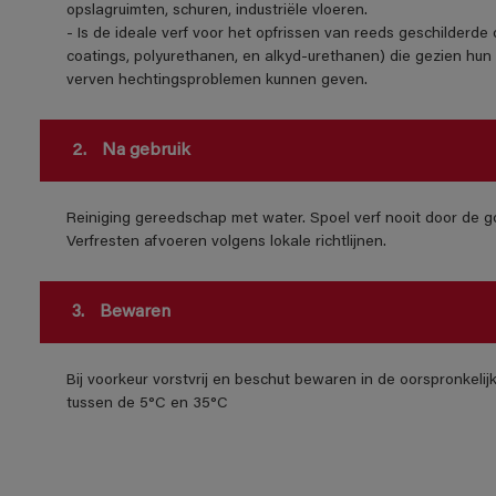
opslagruimten, schuren, industriële vloeren.
- Is de ideale verf voor het opfrissen van reeds geschilderd
coatings, polyurethanen, en alkyd-urethanen) die gezien hun 
verven hechtingsproblemen kunnen geven.
2.
Na gebruik
Reiniging gereedschap met water. Spoel verf nooit door de go
Verfresten afvoeren volgens lokale richtlijnen.
3.
Bewaren
Bij voorkeur vorstvrij en beschut bewaren in de oorspronkeli
tussen de 5°C en 35°C