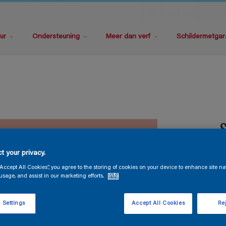
ur
Ondersteuning
Meer dan verf
Schildermetgar
S
t your privacy.
“Accept All Cookies”, you agree to the storing of cookies on your device to enhance site na
usage, and assist in our marketing efforts.
Info
V
 Settings
Accept All Cookies
Rej