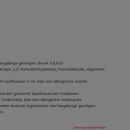
angdurige gevolgen. Bevat 3,6,9,12-
caan, 2,2'-iminodi(ethylamine), Formaldehyde, oligomeric
H-isothiazool-3-on. Kan een allergische reactie
s worden gevormd. Spuitnevel niet inademen.
uidirritatie. Kan een allergische huidreactie
et water levende organismen, met langdurige gevolgen.
n.
Download Adobe Reader