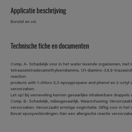
Applicatie beschrijving
Borstel en rol.
Technische fiche en documenten
Comp. A- Schadelijk voor in het water levende organismen, met l
tetraazatetradecamethyleendiamine, 1,11-diamino-3,6,9-triazaünde
reaction
products with 1-chloro-2,3-epoxypropane and phenol en 2-octyl-2
veroorzaken.
Let op! Bij verneveling kunnen gevaarlijke inhaleerbare druppel
Comp. B- Schadelijk, milieugevaarlijk. Waarschuwing. Veroorzaakt h
veroorzaken. Veroorzaakt ernstige oogirritatie. Giftig voor in h
Bevat epoxyverbindingen. Kan een allergische reactie veroorzake