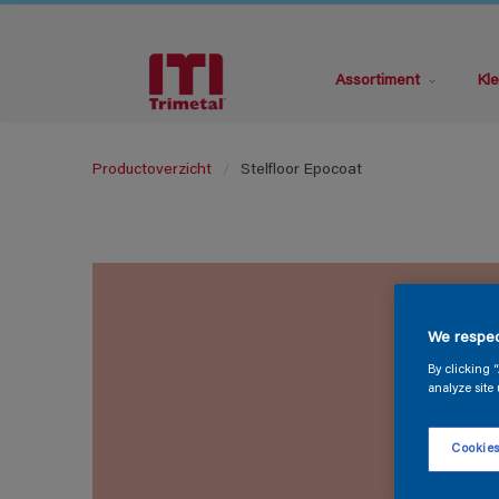
Assortiment
Kle
Productoverzicht
Stelfloor Epocoat
We respec
By clicking 
analyze site 
Cookies