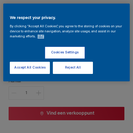
Stelfloor Decor Acryl 1K
We respect your privacy.
By clicking “Accept All Cookies”, you agree to the storing of cookies on your
Q6.10.64
device to enhance site navigation, analyze site usage, and assist in our
marketing efforts.
Info
Kleur wijzigen
Cookies Settings
Verpakkingsgrootte
1 L
5 L
Accept All Cookies
Reject All
Aantal
Vind een verkooppunt