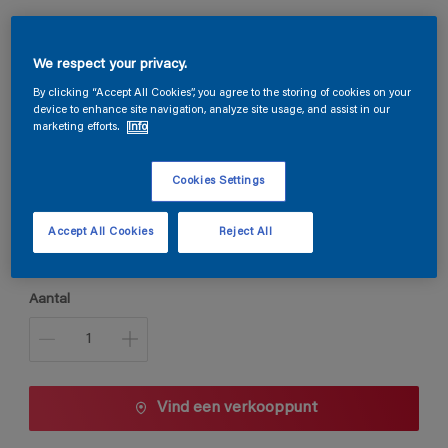
Stelfloor Decor Acryl 1K
We respect your privacy.
By clicking “Accept All Cookies”, you agree to the storing of cookies on your
device to enhance site navigation, analyze site usage, and assist in our
marketing efforts.
Info
R4.55.37
Kleur wijzigen
Cookies Settings
Verpakkingsgrootte
Accept All Cookies
Reject All
1 L
5 L
Aantal
Vind een verkooppunt