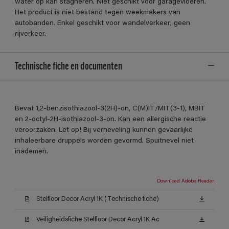
water op kan stagneren. Niet geschikt voor garagevloeren.
Het product is niet bestand tegen weekmakers van
autobanden. Enkel geschikt voor wandelverkeer; geen
rijverkeer.
Technische fiche en documenten
Bevat 1,2-benzisothiazool-3(2H)-on, C(M)IT/MIT(3-1), MBIT
en 2-octyl-2H-isothiazool-3-on. Kan een allergische reactie
veroorzaken. Let op! Bij verneveling kunnen gevaarlijke
inhaleerbare druppels worden gevormd. Spuitnevel niet
inademen.
Download Adobe Reader
Stelfloor Decor Acryl 1K (Technische fiche)
Veiligheidsfiche Stelfloor Decor Acryl 1K Ac