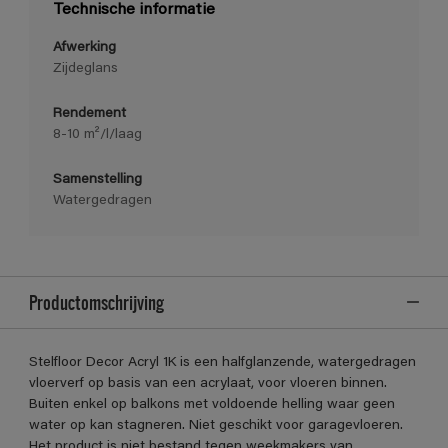
Technische informatie
Afwerking
Zijdeglans
Rendement
8-10 m²/l/laag
Samenstelling
Watergedragen
Productomschrijving
Stelfloor Decor Acryl 1K is een halfglanzende, watergedragen
vloerverf op basis van een acrylaat, voor vloeren binnen.
Buiten enkel op balkons met voldoende helling waar geen
water op kan stagneren. Niet geschikt voor garagevloeren.
Het product is niet bestand tegen weekmakers van