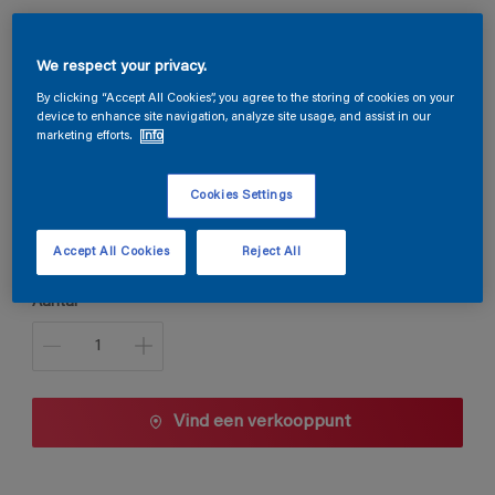
Stelfloor Decor Acryl 1K
We respect your privacy.
By clicking “Accept All Cookies”, you agree to the storing of cookies on your
S6.46.22
device to enhance site navigation, analyze site usage, and assist in our
marketing efforts.
Info
Kleur wijzigen
Cookies Settings
Verpakkingsgrootte
1 L
5 L
Accept All Cookies
Reject All
Aantal
Vind een verkooppunt