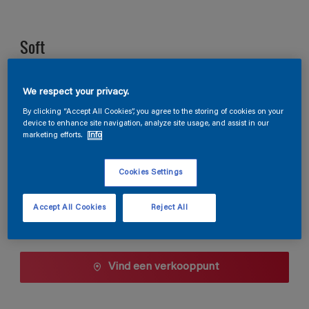
Soft
E7.11.83
We respect your privacy.
Kleur wijzigen
By clicking “Accept All Cookies”, you agree to the storing of cookies on your
device to enhance site navigation, analyze site usage, and assist in our
marketing efforts.
Info
1 L
Cookies Settings
1 L
Aantal
Verfcalculator
2,5 L
Accept All Cookies
Reject All
Bereken
5 L
10 L
Vind een verkooppunt