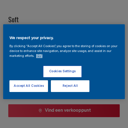
Soft
D6.35.44
We respect your privacy.
Kleur wijzigen
By clicking “Accept All Cookies”, you agree to the storing of cookies on your
device to enhance site navigation, analyze site usage, and assist in our
marketing efforts.
Info
1 L
Cookies Settings
1 L
Aantal
Verfcalculator
2,5 L
Accept All Cookies
Reject All
Bereken
5 L
10 L
Vind een verkooppunt