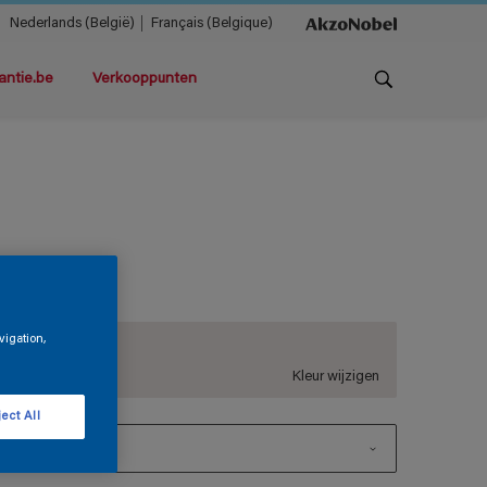
Nederlands (België)
Français (Belgique)
antie.be
Verkooppunten
oft
vigation,
BN.01.85
Kleur wijzigen
ect All
1 L