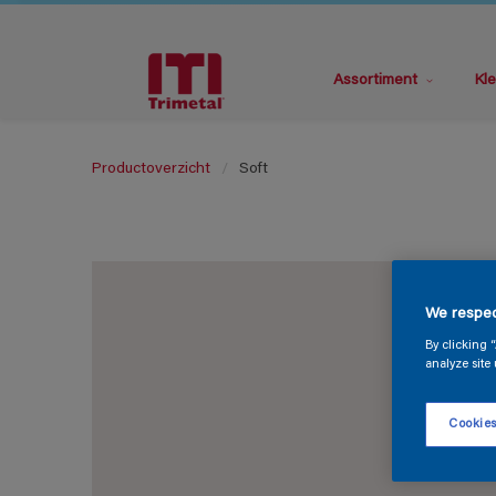
Assortiment
Kle
Productoverzicht
Soft
We respec
By clicking 
analyze site 
Cookies