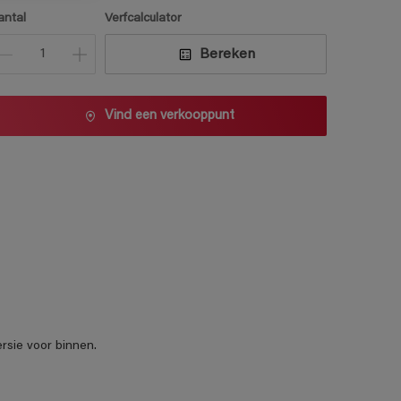
1 L
antal
Verfcalculator
2,5 L
Bereken
5 L
10 L
Vind een verkooppunt
rsie voor binnen.