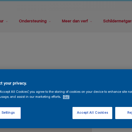
ur
Ondersteuning
Meer dan verf
Schildermetgar
S
t your privacy.
“Accept All Cookies”, you agree to the storing of cookies on your device to enhance site na
usage, and assist in our marketing efforts.
Info
 Settings
Accept All Cookies
Rej