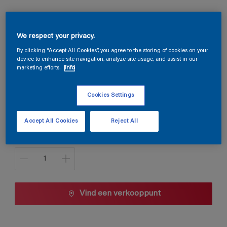
Silvanol LS
We respect your privacy.
By clicking “Accept All Cookies”, you agree to the storing of cookies on your
Kersen
device to enhance site navigation, analyze site usage, and assist in our
Kleur wijzigen
marketing efforts.
Info
Verpakkingsgrootte
Cookies Settings
1 L
2,5 L
Accept All Cookies
Reject All
Aantal
Vind een verkooppunt