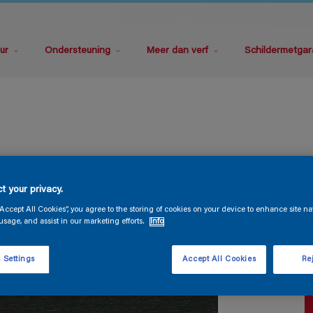
ur
Ondersteuning
Meer dan verf
Schildermetgar
S
t your privacy.
“Accept All Cookies”, you agree to the storing of cookies on your device to enhance site na
usage, and assist in our marketing efforts.
Info
0 layers
 Settings
Accept All Cookies
Rej
V