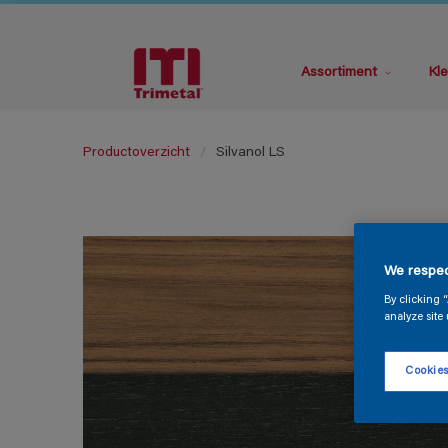
Assortiment
Kle
Productoverzicht
Silvanol LS
We respec
By clicking 
analyze site 
Cookies