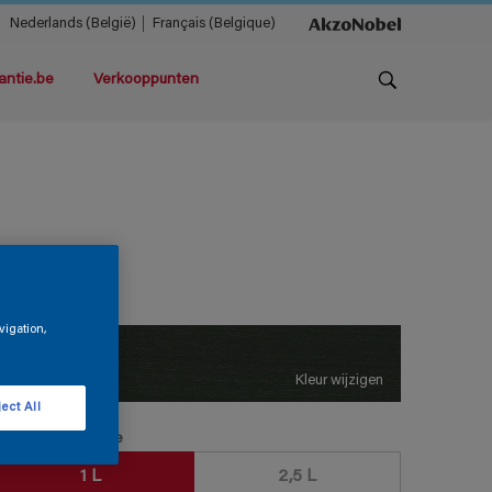
Nederlands (België)
Français (Belgique)
antie.be
Verkooppunten
ilvanol LS
vigation,
L8.25.15T
Kleur wijzigen
ect All
erpakkingsgrootte
1 L
2,5 L