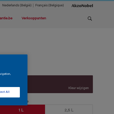
Nederlands (België)
Français (Belgique)
antie.be
Verkooppunten
ilvanol LO
vigation,
Z9.19.20
Kleur wijzigen
ect All
erpakkingsgrootte
1 L
2,5 L