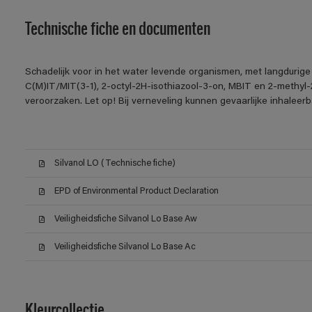
Technische fiche en documenten
Schadelijk voor in het water levende organismen, met langdurige
C(M)IT/MIT(3-1), 2-octyl-2H-isothiazool-3-on, MBIT en 2-methyl-2
veroorzaken. Let op! Bij verneveling kunnen gevaarlijke inhalee
Silvanol LO (Technische fiche)
EPD of Environmental Product Declaration
Veiligheidsfiche Silvanol Lo Base Aw
Veiligheidsfiche Silvanol Lo Base Ac
Kleurcollectie