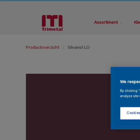
Assortiment
Kle
Productoverzicht
Silvanol LO
We respec
By clicking 
analyze site 
Cookies