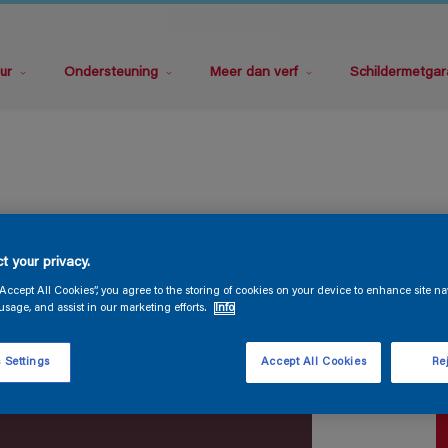
ur
Ondersteuning
Meer dan verf
Schildermetgar
S
t your privacy.
“Accept All Cookies”, you agree to the storing of cookies on your device to enhance site na
usage, and assist in our marketing efforts.
Info
 Settings
Accept All Cookies
Rej
V