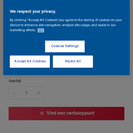
Silvanol LO
We respect your privacy.
By clicking “Accept All Cookies”, you agree to the storing of cookies on your
device to enhance site navigation, analyze site usage, and assist in our
marketing efforts.
Info
W2.04.52
Kleur wijzigen
Cookies Settings
Verpakkingsgrootte
Accept All Cookies
Reject All
1 L
2,5 L
Aantal
Vind een verkooppunt