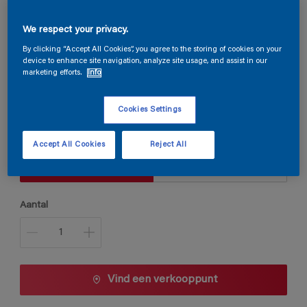
We respect your privacy.
Silvanol LO
By clicking “Accept All Cookies”, you agree to the storing of cookies on your
device to enhance site navigation, analyze site usage, and assist in our
marketing efforts.
Info
A7.12.73
Kleur wijzigen
Cookies Settings
Verpakkingsgrootte
Accept All Cookies
Reject All
1 L
2,5 L
Aantal
Vind een verkooppunt