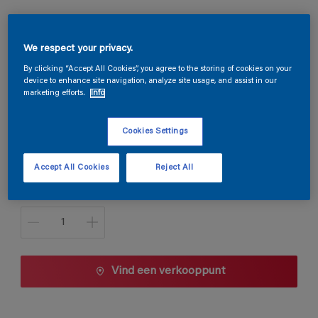
Silvanol LM
We respect your privacy.
By clicking “Accept All Cookies”, you agree to the storing of cookies on your
T0.45.20T
device to enhance site navigation, analyze site usage, and assist in our
Kleur wijzigen
marketing efforts.
Info
Verpakkingsgrootte
Cookies Settings
1 L
2,5 L
Accept All Cookies
Reject All
Aantal
Vind een verkooppunt