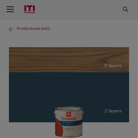
Productoverzicht
0 layers
2 layers