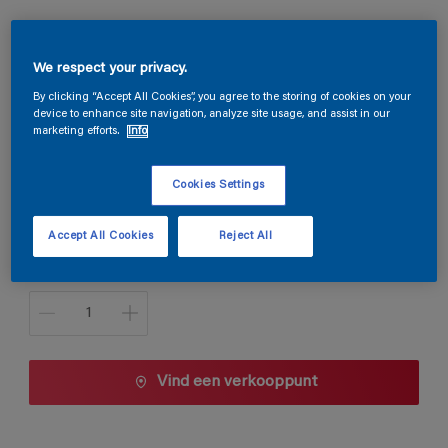
Silvanol LM
We respect your privacy.
By clicking “Accept All Cookies”, you agree to the storing of cookies on your
E9.19.46T
device to enhance site navigation, analyze site usage, and assist in our
Kleur wijzigen
marketing efforts.
Info
Verpakkingsgrootte
Cookies Settings
1 L
2,5 L
Accept All Cookies
Reject All
Aantal
Vind een verkooppunt