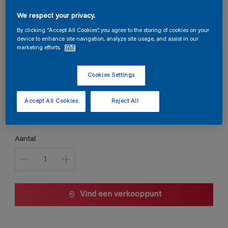
Permaline Snelgrond
We respect your privacy.
By clicking “Accept All Cookies”, you agree to the storing of cookies on your
device to enhance site navigation, analyze site usage, and assist in our
marketing efforts.
Info
E9.04.85
Kleur wijzigen
Cookies Settings
Verpakkingsgrootte
Accept All Cookies
Reject All
1 L
2,5 L
Aantal
Vind een verkooppunt